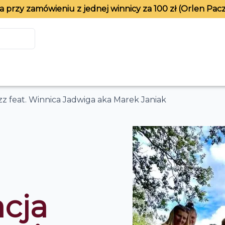
 przy zamówieniu z jednej winnicy za 100 zł (Orlen Pacz
z feat. Winnica Jadwiga aka Marek Janiak
cja