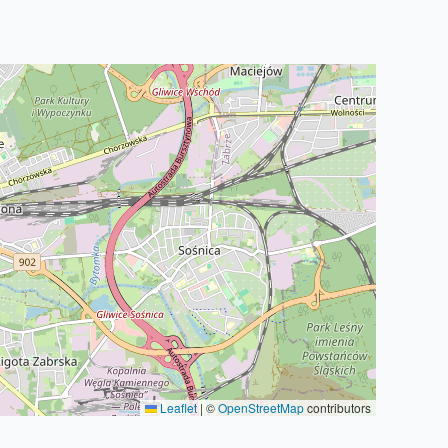
Leaflet
|
©
OpenStreetMap
contributors