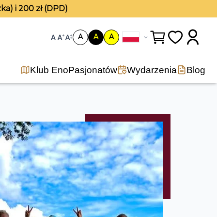
ka) i 200 zł (DPD)
A
A
A
Klub EnoPasjonatów
Wydarzenia
Blog