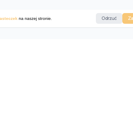
Odrzuć
Za
asteczek
na naszej stronie
.
. To marketplace, a więc
Poli
ą wystawiać swoje wina, a
no. Winopasja to również
z winnic.