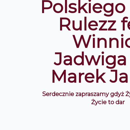
Polskiego
Rulezz f
Winni
Jadwiga
Marek Ja
Serdecznie zapraszamy gdyż Ży
Życie to dar