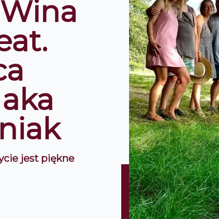
 Wina
eat.
ca
 aka
niak
cie jest piękne