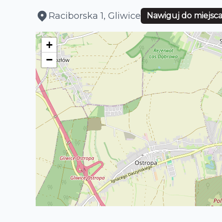
Raciborska 1, Gliwice
Nawiguj do miejsc
+
−