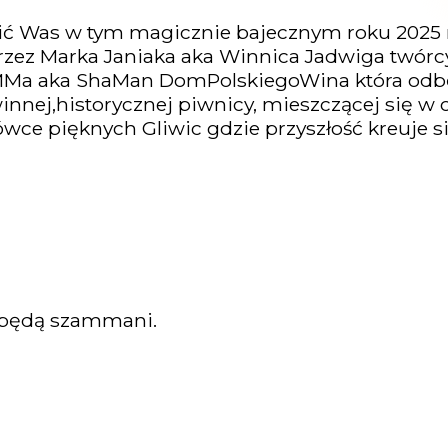
sić Was w tym magicznie bajecznym roku 2025 
zez Marka Janiaka aka Winnica Jadwiga twórcy
MMa aka ShaMan DomPolskiegoWina która odbęd
winnej,historycznej piwnicy, mieszczącej się w
rówce pięknych Gliwic gdzie przyszłość kreuje
 będą szammani.