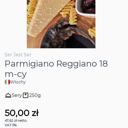
Ser Jest Ser
Parmigiano Reggiano 18
m-cy
Włochy
Sery
250
g
50,00 zł
47,62 zł
netto
VAT 5%