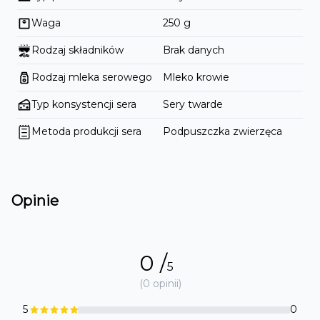
Waga
250
g
Rodzaj składników
Brak danych
Rodzaj mleka serowego
Mleko krowie
Typ konsystencji sera
Sery twarde
Metoda produkcji sera
Podpuszczka zwierzęca
Opinie
0
/
5
(
0
opinii)
5
0