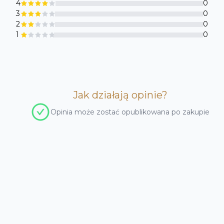
4
0
3
0
2
0
1
0
Jak działają opinie
?
Opinia może zostać opublikowana po zakupie