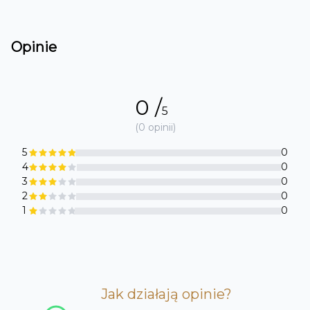
Opinie
0
/
5
(
0
opinii)
5
0
4
0
3
0
2
0
1
0
Jak działają opinie
?