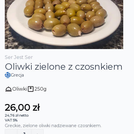
Ser Jest Ser
Oliwki zielone z czosnkiem
Grecja
Oliwki
250
g
26,00 zł
24,76 zł
netto
VAT 5%
Greckie, zielone oliwki nadziewane czosnkiem.