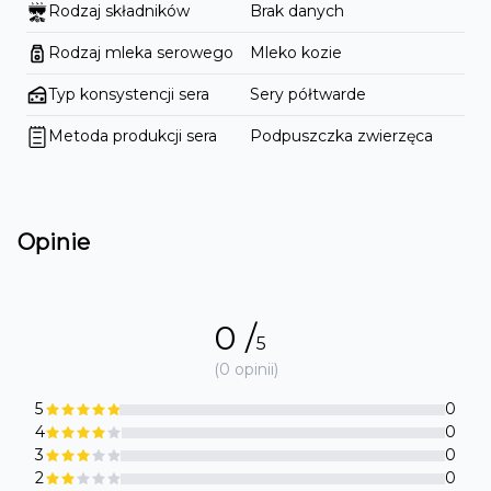
Rodzaj składników
Brak danych
Rodzaj mleka serowego
Mleko kozie
Typ konsystencji sera
Sery półtwarde
Metoda produkcji sera
Podpuszczka zwierzęca
Opinie
0
/
5
(
0
opinii)
5
0
4
0
3
0
2
0