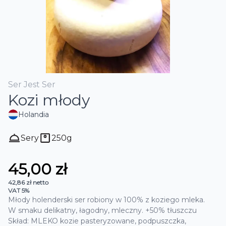
Ser Jest Ser
Kozi młody
Holandia
Sery
250
g
45,00 zł
42,86 zł
netto
VAT 5%
Młody holenderski ser robiony w 100% z koziego mleka.
W smaku delikatny, łagodny, mleczny. +50% tłuszczu
Skład: MLEKO kozie pasteryzowane, podpuszczka,