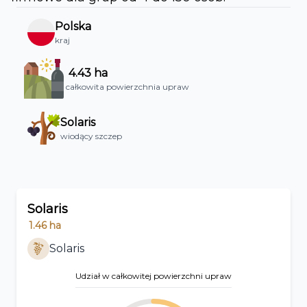
Polska
kraj
4.43
ha
całkowita powierzchnia upraw
Solaris
wiodący szczep
Solaris
1.46
ha
Solaris
Udział w całkowitej powierzchni upraw