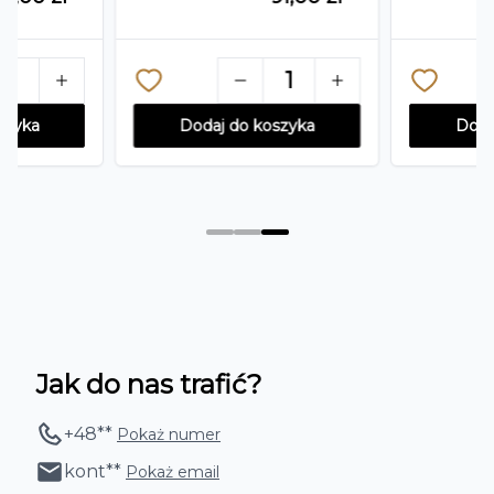
1
1
szyka
Dodaj do koszyka
Doda
Jak do nas trafić?
+48
**
Pokaż numer
kont
**
Pokaż email