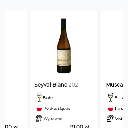
Seyval Blanc
2021
Muscari
Białe
Białe
Polska
,
Śląskie
Polska
wytrawne
wytr
91,00 zł
91,00 zł