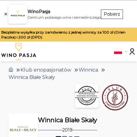
WinoPasja
Pobierz
Centrum polskiego wina rzemieślniczego
Bezpłatna wysyłka przy zamówieniu z jednej winnicy za 100 zł (Orlen
Paczka) i 200 zł (DPD)
Klub enopasjonatów
Winnica
Winnica Białe Skały
Winnica Białe Skały
2019