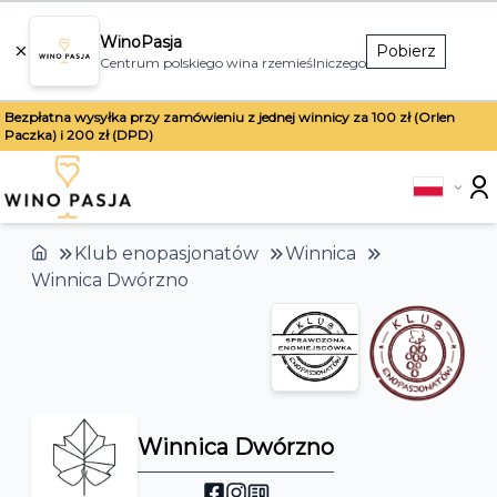
WinoPasja
Pobierz
Centrum polskiego wina rzemieślniczego
Bezpłatna wysyłka przy zamówieniu z jednej winnicy za 100 zł (Orlen
Paczka) i 200 zł (DPD)
Klub enopasjonatów
Winnica
Winnica Dwórzno
Winnica Dwórzno