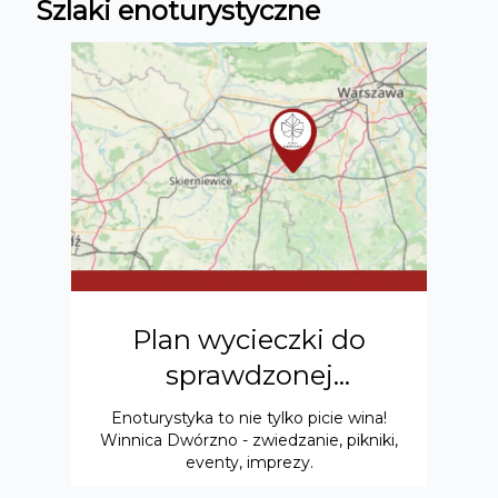
Szlaki enoturystyczne
Plan wycieczki do
K
sprawdzonej
zbi
EnoMiejscówki Winnicy
Enoturystyka to nie tylko picie wina!
W Kl
Winnica Dwórzno - zwiedzanie, pikniki,
Dwórzno
P
eventy, imprezy.
punk