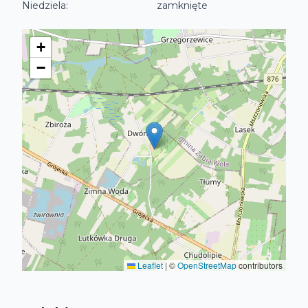
Niedziela
:
zamknięte
+
−
Leaflet
|
©
OpenStreetMap
contributors